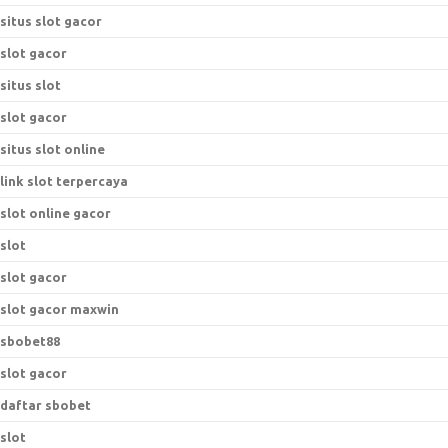
situs slot gacor
slot gacor
situs slot
slot gacor
situs slot online
link slot terpercaya
slot online gacor
slot
slot gacor
slot gacor maxwin
sbobet88
slot gacor
daftar sbobet
slot