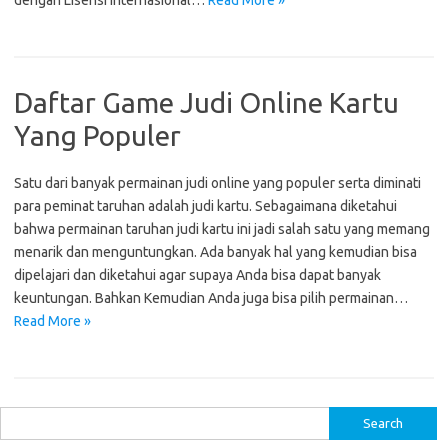
dengan Lisensi Internasional…
Read More »
Daftar Game Judi Online Kartu
Yang Populer
Satu dari banyak permainan judi online yang populer serta diminati
para peminat taruhan adalah judi kartu. Sebagaimana diketahui
bahwa permainan taruhan judi kartu ini jadi salah satu yang memang
menarik dan menguntungkan. Ada banyak hal yang kemudian bisa
dipelajari dan diketahui agar supaya Anda bisa dapat banyak
keuntungan. Bahkan Kemudian Anda juga bisa pilih permainan…
Read More »
S
e