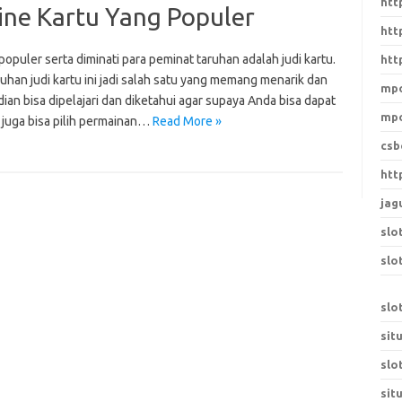
htt
ine Kartu Yang Populer
htt
populer serta diminati para peminat taruhan adalah judi kartu.
htt
han judi kartu ini jadi salah satu yang memang menarik dan
mp
n bisa dipelajari dan diketahui agar supaya Anda bisa dapat
mp
juga bisa pilih permainan…
Read More »
cs
htt
jag
slo
slo
slo
sit
slo
sit