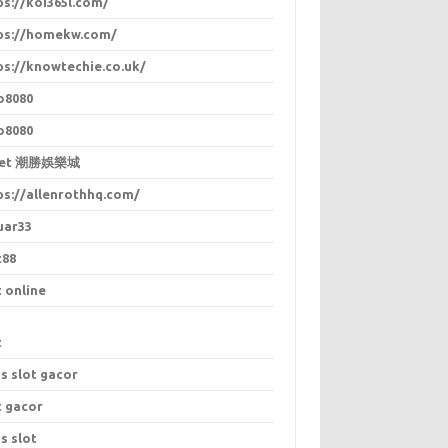
ps://koi365l.com/
ps://homekw.com/
ps://knowtechie.co.uk/
o8080
o8080
bet 潮勝娛樂城
ps://allenrothhq.com/
uar33
t88
t online
t
us slot gacor
t gacor
us slot