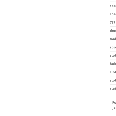
sp
sp
777
dep
mah
sbo
slo
hok
slo
slo
slo
Fo
ja