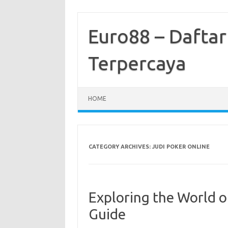
Skip
to
content
Euro88 – Daftar
Terpercaya
HOME
CATEGORY ARCHIVES:
JUDI POKER ONLINE
Exploring the World 
Guide