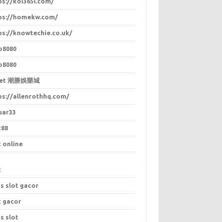
ps://koi365l.com/
ps://homekw.com/
ps://knowtechie.co.uk/
o8080
o8080
bet 潮勝娛樂城
ps://allenrothhq.com/
uar33
t88
t online
t
us slot gacor
t gacor
us slot