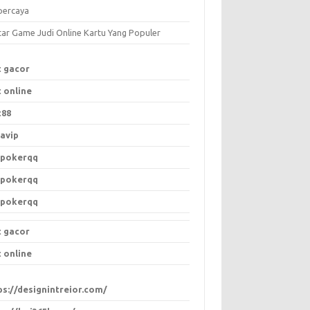
percaya
tar Game Judi Online Kartu Yang Populer
t gacor
t online
t88
avip
bpokerqq
bpokerqq
bpokerqq
t gacor
t online
ps://designintreior.com/