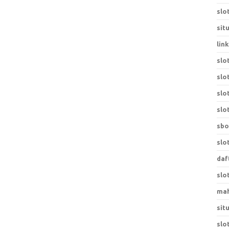
slo
sit
lin
slo
slo
slo
slo
sbo
slo
daf
slo
mah
sit
slo