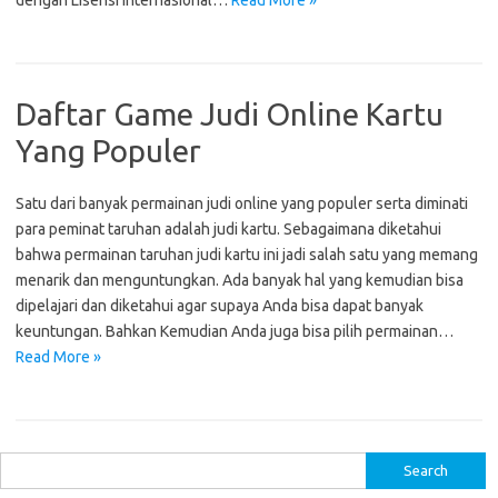
dengan Lisensi Internasional…
Read More »
Daftar Game Judi Online Kartu
Yang Populer
Satu dari banyak permainan judi online yang populer serta diminati
para peminat taruhan adalah judi kartu. Sebagaimana diketahui
bahwa permainan taruhan judi kartu ini jadi salah satu yang memang
menarik dan menguntungkan. Ada banyak hal yang kemudian bisa
dipelajari dan diketahui agar supaya Anda bisa dapat banyak
keuntungan. Bahkan Kemudian Anda juga bisa pilih permainan…
Read More »
S
e