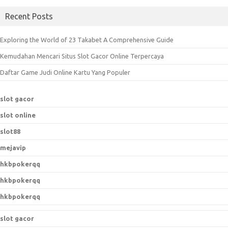
a
Recent Posts
r
c
Exploring the World of 23 Takabet A Comprehensive Guide
h
Kemudahan Mencari Situs Slot Gacor Online Terpercaya
f
o
Daftar Game Judi Online Kartu Yang Populer
r
:
slot gacor
slot online
slot88
mejavip
hkbpokerqq
hkbpokerqq
hkbpokerqq
slot gacor