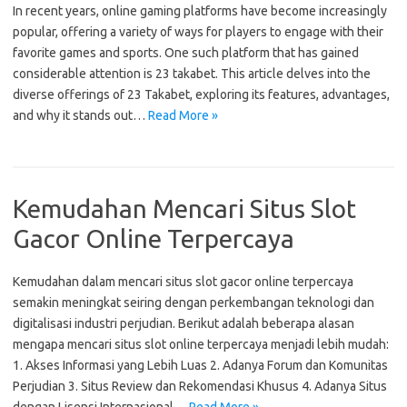
In recent years, online gaming platforms have become increasingly
popular, offering a variety of ways for players to engage with their
favorite games and sports. One such platform that has gained
considerable attention is 23 takabet. This article delves into the
diverse offerings of 23 Takabet, exploring its features, advantages,
and why it stands out…
Read More »
Kemudahan Mencari Situs Slot
Gacor Online Terpercaya
Kemudahan dalam mencari situs slot gacor online terpercaya
semakin meningkat seiring dengan perkembangan teknologi dan
digitalisasi industri perjudian. Berikut adalah beberapa alasan
mengapa mencari situs slot online terpercaya menjadi lebih mudah:
1. Akses Informasi yang Lebih Luas 2. Adanya Forum dan Komunitas
Perjudian 3. Situs Review dan Rekomendasi Khusus 4. Adanya Situs