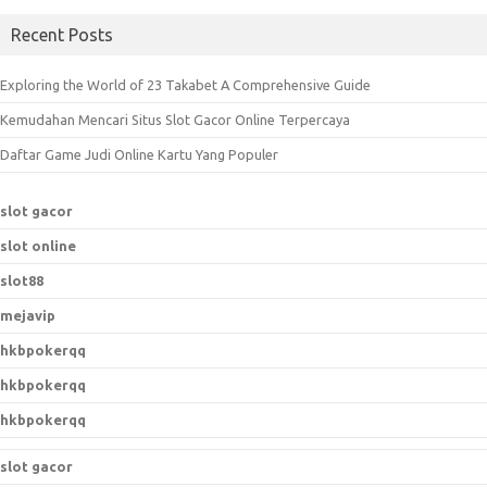
a
Recent Posts
r
c
Exploring the World of 23 Takabet A Comprehensive Guide
h
Kemudahan Mencari Situs Slot Gacor Online Terpercaya
f
o
Daftar Game Judi Online Kartu Yang Populer
r
:
slot gacor
slot online
slot88
mejavip
hkbpokerqq
hkbpokerqq
hkbpokerqq
slot gacor