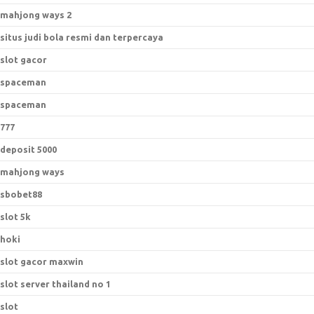
mahjong ways 2
situs judi bola resmi dan terpercaya
slot gacor
spaceman
spaceman
777
deposit 5000
mahjong ways
sbobet88
slot 5k
hoki
slot gacor maxwin
slot server thailand no 1
slot