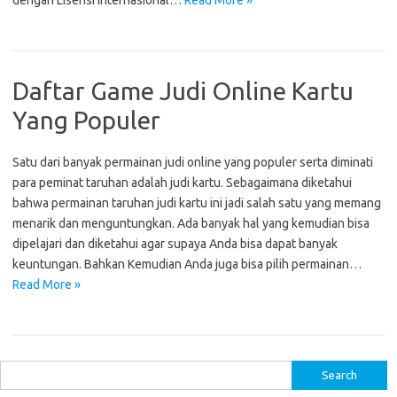
dengan Lisensi Internasional…
Read More »
Daftar Game Judi Online Kartu
Yang Populer
Satu dari banyak permainan judi online yang populer serta diminati
para peminat taruhan adalah judi kartu. Sebagaimana diketahui
bahwa permainan taruhan judi kartu ini jadi salah satu yang memang
menarik dan menguntungkan. Ada banyak hal yang kemudian bisa
dipelajari dan diketahui agar supaya Anda bisa dapat banyak
keuntungan. Bahkan Kemudian Anda juga bisa pilih permainan…
Read More »
S
e