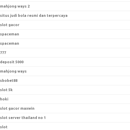
mahjong ways 2
situs judi bola resmi dan terpercaya
slot gacor
spaceman
spaceman
777
deposit 5000
mahjong ways
sbobet88
slot 5k
hoki
slot gacor maxwin
slot server thailand no 1
slot