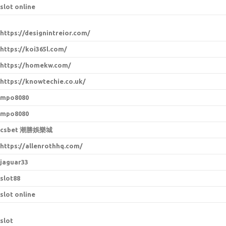
slot online
https://designintreior.com/
https://koi365l.com/
https://homekw.com/
https://knowtechie.co.uk/
mpo8080
mpo8080
csbet 潮勝娛樂城
https://allenrothhq.com/
jaguar33
slot88
slot online
slot