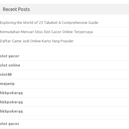
a
Recent Posts
r
c
Exploring the World of 23 Takabet A Comprehensive Guide
h
Kemudahan Mencari Situs Slot Gacor Online Terpercaya
f
o
Daftar Game Judi Online Kartu Yang Populer
r
:
slot gacor
slot online
slot88
mejavip
hkbpokerqq
hkbpokerqq
hkbpokerqq
slot gacor