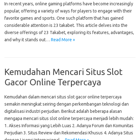
In recent years, online gaming platforms have become increasingly
popular, offering a variety of ways for players to engage with their
favorite games and sports. One such platform that has gained
considerable attention is 23 takabet. This article delves into the
diverse offerings of 23 Takabet, exploring its features, advantages,
and why it stands out…
Read More »
Kemudahan Mencari Situs Slot
Gacor Online Terpercaya
Kemudahan dalam mencari situs slot gacor online terpercaya
semakin meningkat seiring dengan perkembangan teknologi dan
digitalisasi industri perjudian. Berikut adalah beberapa alasan
mengapa mencari situs slot online terpercaya menjadi lebih mudah:
1. Akses Informasi yang Lebih Luas 2. Adanya Forum dan Komunitas
Perjudian 3. Situs Review dan Rekomendasi Khusus 4. Adanya Situs