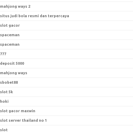
mahjong ways 2
situs judi bola resmi dan terpercaya
slot gacor
spaceman
spaceman
777
deposit 5000
mahjong ways
sbobet88
slot 5k
hoki
slot gacor maxwin
slot server thailand no 1
slot