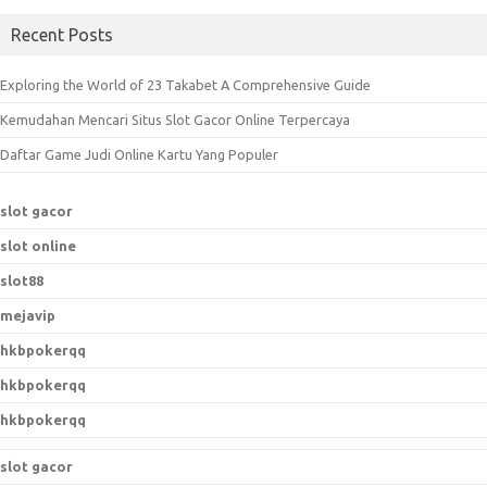
a
Recent Posts
r
c
Exploring the World of 23 Takabet A Comprehensive Guide
h
Kemudahan Mencari Situs Slot Gacor Online Terpercaya
f
o
Daftar Game Judi Online Kartu Yang Populer
r
:
slot gacor
slot online
slot88
mejavip
hkbpokerqq
hkbpokerqq
hkbpokerqq
slot gacor