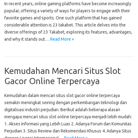
In recent years, online gaming platforms have become increasingly
popular, offering a variety of ways for players to engage with their
favorite games and sports. One such platform that has gained
considerable attention is 23 takabet. This article delves into the
diverse offerings of 23 Takabet, exploring its features, advantages,
and why it stands out…
Read More »
Kemudahan Mencari Situs Slot
Gacor Online Terpercaya
Kemudahan dalam mencari situs slot gacor online terpercaya
semakin meningkat seiring dengan perkembangan teknologi dan
digitalisasi industri perjudian. Berikut adalah beberapa alasan
mengapa mencari situs slot online terpercaya menjadi lebih mudah:
1. Akses Informasi yang Lebih Luas 2. Adanya Forum dan Komunitas
Perjudian 3. Situs Review dan Rekomendasi Khusus 4. Adanya Situs