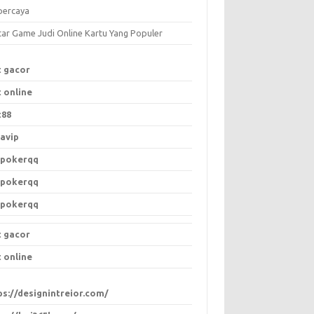
percaya
tar Game Judi Online Kartu Yang Populer
t gacor
t online
t88
avip
bpokerqq
bpokerqq
bpokerqq
t gacor
t online
ps://designintreior.com/