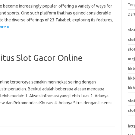
Ter
e become increasingly popular, offering a variety of ways for
 and sports. One such platform that has gained considerable
Daf
nto the diverse offerings of 23 Takabet, exploring its features,
ore »
slo
slo
slo
tus Slot Gacor Online
mej
hk
hk
nline terpercaya semakin meningkat seiring dengan
hk
ustri perjudian. Berikut adalah beberapa alasan mengapa
 lebih mudah: 1. Akses Informasi yang Lebih Luas 2. Adanya
slo
iew dan Rekomendasi Khusus 4. Adanya Situs dengan Lisensi
slo
htt