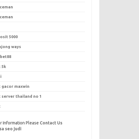
aceman
aceman
osit 5000
jong ways
bet88
t 5k
i
t gacor maxwin
t server thailand no 1
t
r Information Please
Contact Us
sa seo judi