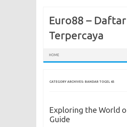
Skip
to
content
Euro88 – Daftar
Terpercaya
HOME
CATEGORY ARCHIVES:
BANDAR TOGEL 65
Exploring the World 
Guide