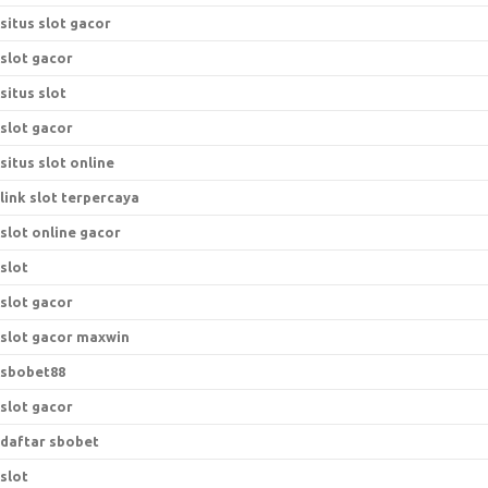
situs slot gacor
slot gacor
situs slot
slot gacor
situs slot online
link slot terpercaya
slot online gacor
slot
slot gacor
slot gacor maxwin
sbobet88
slot gacor
daftar sbobet
slot