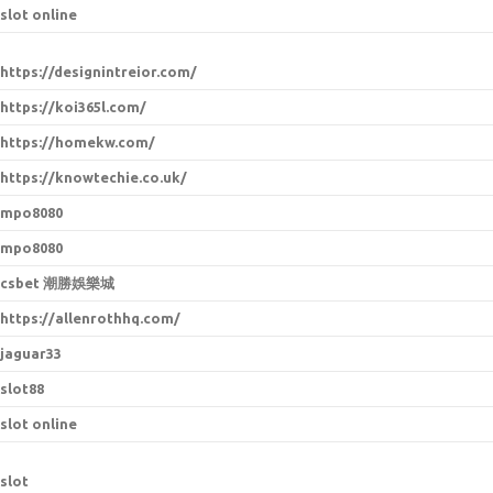
slot online
https://designintreior.com/
https://koi365l.com/
https://homekw.com/
https://knowtechie.co.uk/
mpo8080
mpo8080
csbet 潮勝娛樂城
https://allenrothhq.com/
jaguar33
slot88
slot online
slot