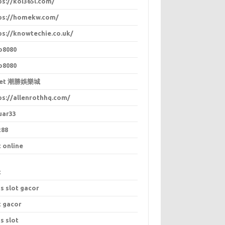
ps://koi365l.com/
ps://homekw.com/
ps://knowtechie.co.uk/
o8080
o8080
bet 潮勝娛樂城
ps://allenrothhq.com/
uar33
t88
t online
t
us slot gacor
t gacor
us slot