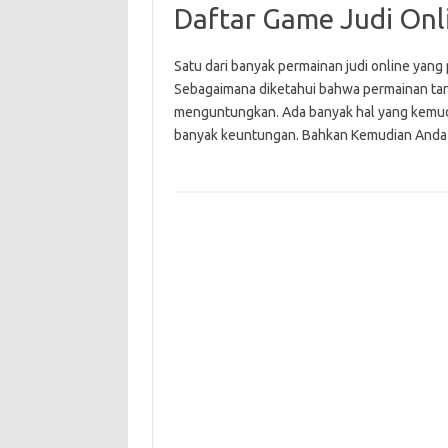
Daftar Game Judi Onl
Satu dari banyak permainan judi online yang 
Sebagaimana diketahui bahwa permainan taru
menguntungkan. Ada banyak hal yang kemudia
banyak keuntungan. Bahkan Kemudian Anda 