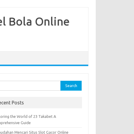
el Bola Online
rch
ecent Posts
loring the World of 23 Takabet A
prehensive Guide
udahan Mencari Situs Slot Gacor Online