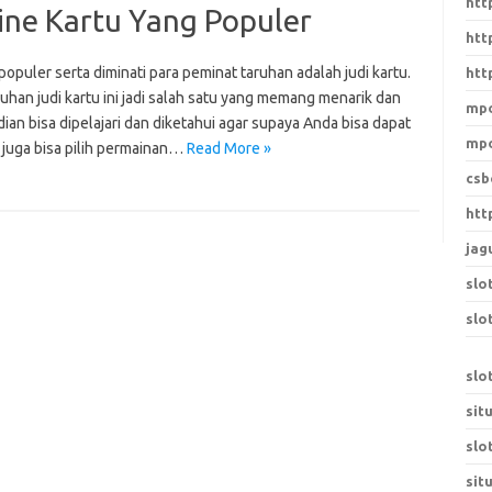
htt
ine Kartu Yang Populer
htt
populer serta diminati para peminat taruhan adalah judi kartu.
htt
han judi kartu ini jadi salah satu yang memang menarik dan
mp
n bisa dipelajari dan diketahui agar supaya Anda bisa dapat
mp
juga bisa pilih permainan…
Read More »
cs
htt
jag
slo
slo
slo
sit
slo
sit