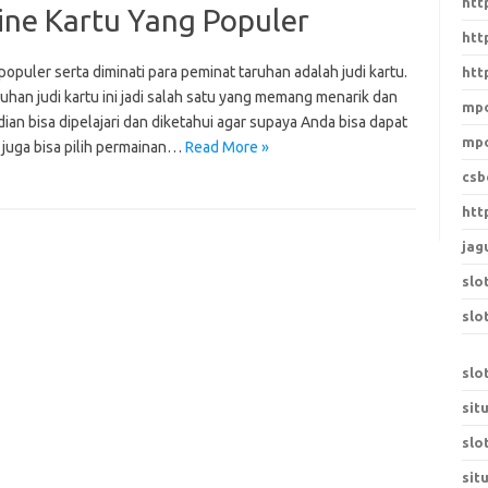
htt
ine Kartu Yang Populer
htt
populer serta diminati para peminat taruhan adalah judi kartu.
htt
han judi kartu ini jadi salah satu yang memang menarik dan
mp
n bisa dipelajari dan diketahui agar supaya Anda bisa dapat
mp
juga bisa pilih permainan…
Read More »
cs
htt
jag
slo
slo
slo
sit
slo
sit