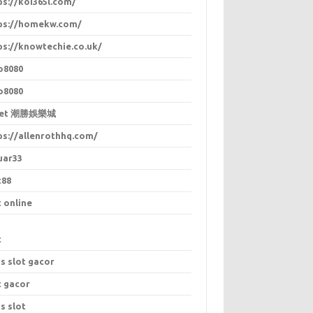
ps://koi365l.com/
ps://homekw.com/
ps://knowtechie.co.uk/
o8080
o8080
bet 潮勝娛樂城
ps://allenrothhq.com/
uar33
t88
t online
t
us slot gacor
t gacor
us slot