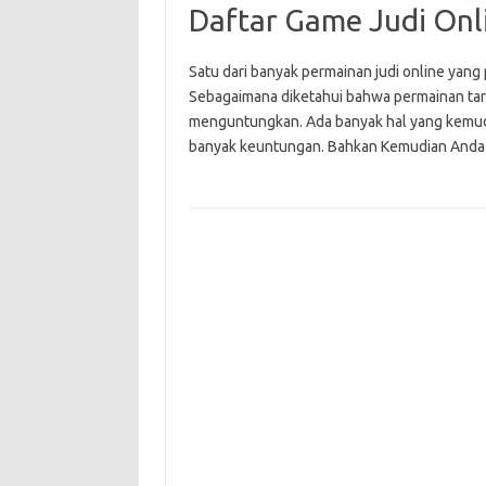
Daftar Game Judi Onl
Satu dari banyak permainan judi online yang 
Sebagaimana diketahui bahwa permainan taru
menguntungkan. Ada banyak hal yang kemudia
banyak keuntungan. Bahkan Kemudian Anda 