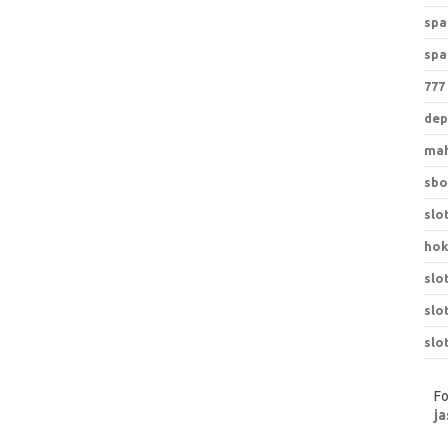
sp
sp
777
dep
mah
sbo
slo
hok
slo
slo
slo
Fo
ja