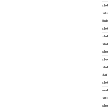
slo
sit
lin
slo
slo
slo
slo
sbo
slo
daf
slo
mah
sit
slo