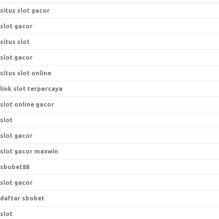
situs slot gacor
slot gacor
situs slot
slot gacor
situs slot online
link slot terpercaya
slot online gacor
slot
slot gacor
slot gacor maxwin
sbobet88
slot gacor
daftar sbobet
slot