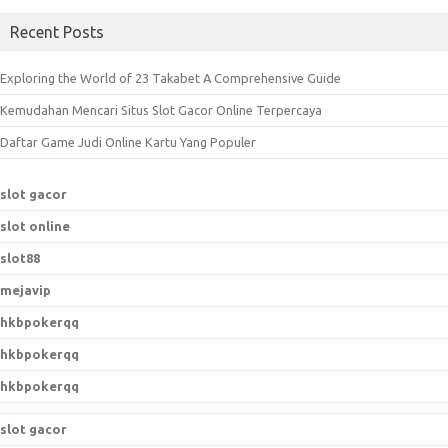
a
Recent Posts
r
c
Exploring the World of 23 Takabet A Comprehensive Guide
h
Kemudahan Mencari Situs Slot Gacor Online Terpercaya
f
o
Daftar Game Judi Online Kartu Yang Populer
r
:
slot gacor
slot online
slot88
mejavip
hkbpokerqq
hkbpokerqq
hkbpokerqq
slot gacor