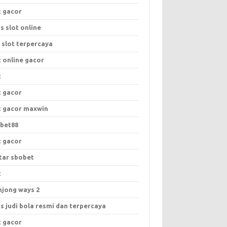
t gacor
us slot online
k slot terpercaya
t online gacor
t
t gacor
t gacor maxwin
bet88
t gacor
tar sbobet
t
jong ways 2
us judi bola resmi dan terpercaya
t gacor