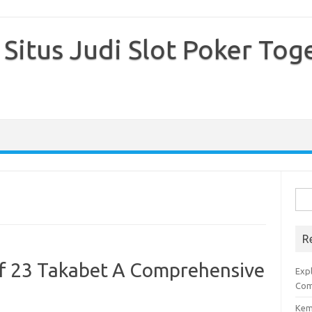
 Situs Judi Slot Poker Tog
Sea
for:
R
of 23 Takabet A Comprehensive
Exp
Com
Kem