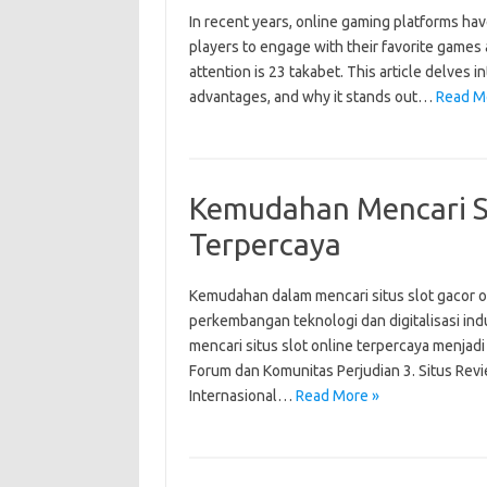
In recent years, online gaming platforms hav
players to engage with their favorite games
attention is 23 takabet. This article delves i
advantages, and why it stands out…
Read M
Kemudahan Mencari Si
Terpercaya
Kemudahan dalam mencari situs slot gacor o
perkembangan teknologi dan digitalisasi ind
mencari situs slot online terpercaya menjadi
Forum dan Komunitas Perjudian 3. Situs Rev
Internasional…
Read More »