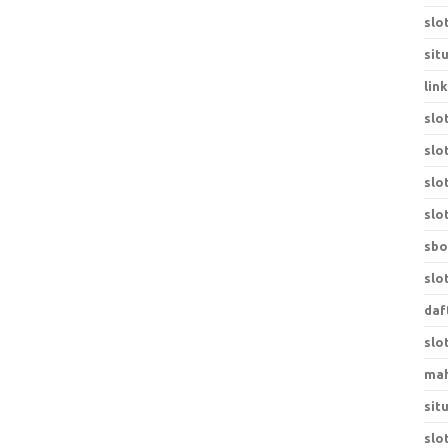
slo
sit
lin
slo
slo
slo
slo
sbo
slo
daf
slo
mah
sit
slo