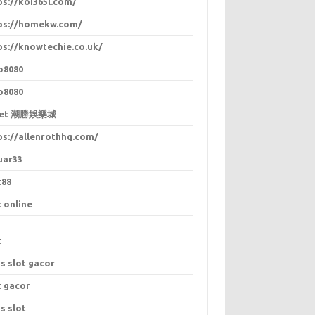
ps://koi365l.com/
ps://homekw.com/
ps://knowtechie.co.uk/
o8080
o8080
bet 潮勝娛樂城
ps://allenrothhq.com/
uar33
t88
t online
t
us slot gacor
t gacor
us slot