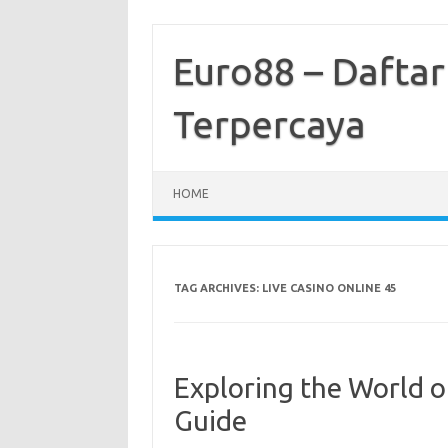
Skip
to
content
Euro88 – Daftar
Terpercaya
HOME
TAG ARCHIVES:
LIVE CASINO ONLINE 45
Exploring the World 
Guide