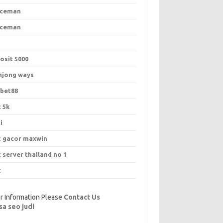
aceman
aceman
osit 5000
jong ways
bet88
t 5k
i
t gacor maxwin
t server thailand no 1
t
r Information Please
Contact Us
sa seo judi