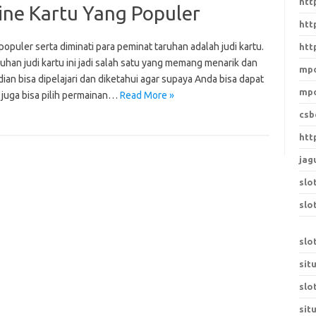
htt
ine Kartu Yang Populer
htt
populer serta diminati para peminat taruhan adalah judi kartu.
htt
han judi kartu ini jadi salah satu yang memang menarik dan
mp
n bisa dipelajari dan diketahui agar supaya Anda bisa dapat
mp
juga bisa pilih permainan…
Read More »
cs
htt
jag
slo
slo
slo
sit
slo
sit