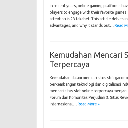
In recent years, online gaming platforms hav
players to engage with their favorite games
attention is 23 takabet. This article delves i
advantages, and why it stands out…
Read M
Kemudahan Mencari Si
Terpercaya
Kemudahan dalam mencari situs slot gacor o
perkembangan teknologi dan digitalisasi ind
mencari situs slot online terpercaya menjadi
Forum dan Komunitas Perjudian 3. Situs Rev
Internasional…
Read More »