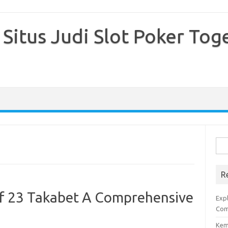
 Situs Judi Slot Poker Tog
Sea
for:
R
of 23 Takabet A Comprehensive
Exp
Com
Kem