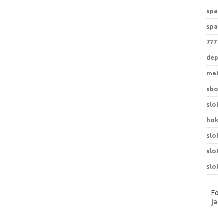
sp
sp
777
dep
mah
sbo
slo
hok
slo
slo
slo
Fo
ja