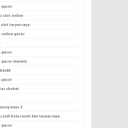
t gacor
us slot online
k slot terpercaya
t online gacor
t
t gacor
t gacor maxwin
bet88
t gacor
tar sbobet
t
jong ways 2
us judi bola resmi dan terpercaya
t gacor