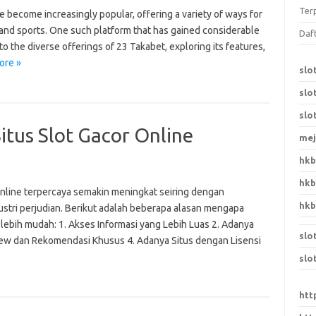
Ter
e become increasingly popular, offering a variety of ways for
 and sports. One such platform that has gained considerable
Daf
nto the diverse offerings of 23 Takabet, exploring its features,
ore »
slo
slo
slo
tus Slot Gacor Online
mej
hk
hk
nline terpercaya semakin meningkat seiring dengan
hk
ustri perjudian. Berikut adalah beberapa alasan mengapa
 lebih mudah: 1. Akses Informasi yang Lebih Luas 2. Adanya
slo
iew dan Rekomendasi Khusus 4. Adanya Situs dengan Lisensi
slo
htt