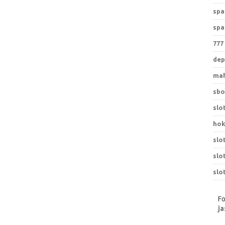
sp
sp
777
dep
mah
sbo
slo
hok
slo
slo
slo
Fo
ja