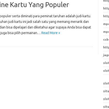
htt
ine Kartu Yang Populer
htt
populer serta diminati para peminat taruhan adalah judi kartu.
htt
han judi kartu ini jadi salah satu yang memang menarik dan
mp
n bisa dipelajari dan diketahui agar supaya Anda bisa dapat
mp
juga bisa pilih permainan…
Read More »
cs
htt
jag
slo
slo
slo
sit
slo
sit