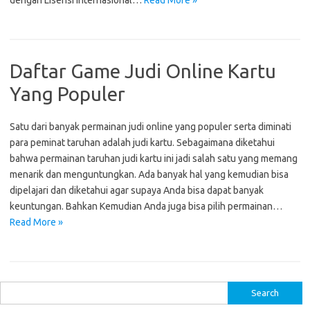
dengan Lisensi Internasional…
Read More »
Daftar Game Judi Online Kartu
Yang Populer
Satu dari banyak permainan judi online yang populer serta diminati
para peminat taruhan adalah judi kartu. Sebagaimana diketahui
bahwa permainan taruhan judi kartu ini jadi salah satu yang memang
menarik dan menguntungkan. Ada banyak hal yang kemudian bisa
dipelajari dan diketahui agar supaya Anda bisa dapat banyak
keuntungan. Bahkan Kemudian Anda juga bisa pilih permainan…
Read More »
S
e