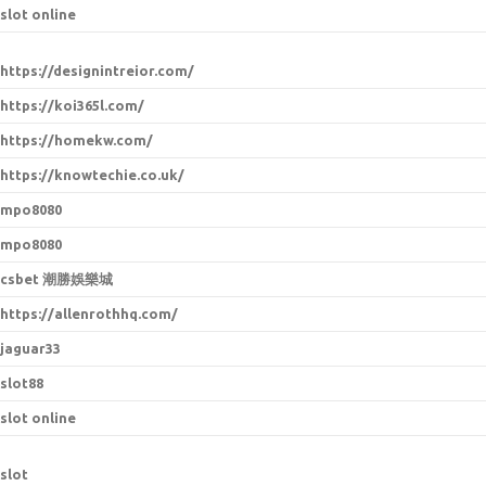
slot online
https://designintreior.com/
https://koi365l.com/
https://homekw.com/
https://knowtechie.co.uk/
mpo8080
mpo8080
csbet 潮勝娛樂城
https://allenrothhq.com/
jaguar33
slot88
slot online
slot