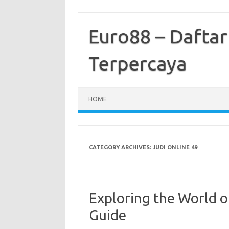
Skip
to
content
Euro88 – Daftar
Terpercaya
HOME
CATEGORY ARCHIVES:
JUDI ONLINE 49
Exploring the World 
Guide