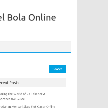
el Bola Online
rch
ecent Posts
loring the World of 23 Takabet A
prehensive Guide
udahan Mencari Situs Slot Gacor Online