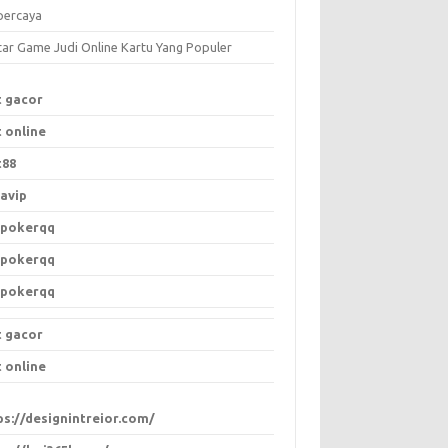
percaya
tar Game Judi Online Kartu Yang Populer
t gacor
t online
t88
avip
bpokerqq
bpokerqq
bpokerqq
t gacor
t online
ps://designintreior.com/