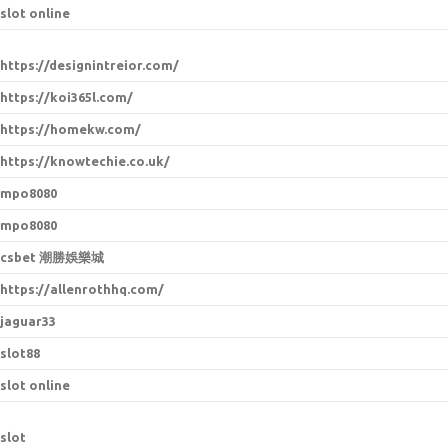
slot online
https://designintreior.com/
https://koi365l.com/
https://homekw.com/
https://knowtechie.co.uk/
mpo8080
mpo8080
csbet 潮勝娛樂城
https://allenrothhq.com/
jaguar33
slot88
slot online
slot