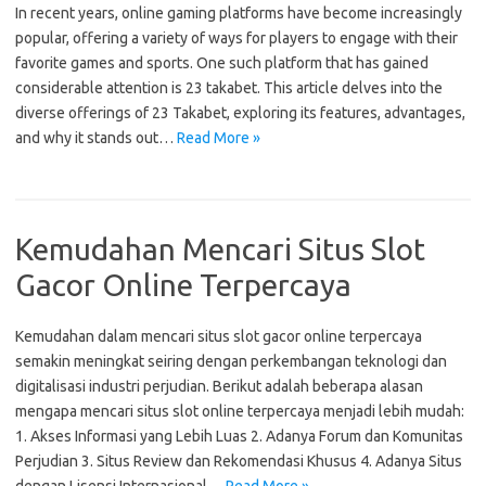
In recent years, online gaming platforms have become increasingly
popular, offering a variety of ways for players to engage with their
favorite games and sports. One such platform that has gained
considerable attention is 23 takabet. This article delves into the
diverse offerings of 23 Takabet, exploring its features, advantages,
and why it stands out…
Read More »
Kemudahan Mencari Situs Slot
Gacor Online Terpercaya
Kemudahan dalam mencari situs slot gacor online terpercaya
semakin meningkat seiring dengan perkembangan teknologi dan
digitalisasi industri perjudian. Berikut adalah beberapa alasan
mengapa mencari situs slot online terpercaya menjadi lebih mudah:
1. Akses Informasi yang Lebih Luas 2. Adanya Forum dan Komunitas
Perjudian 3. Situs Review dan Rekomendasi Khusus 4. Adanya Situs