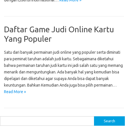
dengan Lisensi Internasional…
Read More »
Daftar Game Judi Online Kartu
Yang Populer
Satu dari banyak permainan judi online yang populer serta diminati
para peminat taruhan adalah judi kartu. Sebagaimana diketahui
bahwa permainan taruhan judi kartu ini jadi salah satu yang memang
menarik dan menguntungkan. Ada banyak hal yang kemudian bisa
dipelajari dan diketahui agar supaya Anda bisa dapat banyak
keuntungan. Bahkan Kemudian Anda juga bisa pilih permainan…
Read More »
S
e