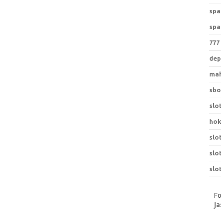
sp
sp
777
dep
mah
sbo
slo
hok
slo
slo
slo
Fo
ja