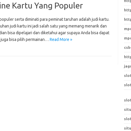
htt
ine Kartu Yang Populer
htt
populer serta diminati para peminat taruhan adalah judi kartu.
htt
han judi kartu ini jadi salah satu yang memang menarik dan
mp
n bisa dipelajari dan diketahui agar supaya Anda bisa dapat
mp
juga bisa pilih permainan…
Read More »
cs
htt
jag
slo
slo
slo
sit
slo
sit