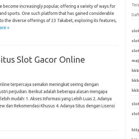
Ter
e become increasingly popular, offering a variety of ways for
 and sports. One such platform that has gained considerable
Daf
nto the diverse offerings of 23 Takabet, exploring its features,
ore »
slo
slo
slo
tus Slot Gacor Online
mej
hk
hk
nline terpercaya semakin meningkat seiring dengan
hk
ustri perjudian. Berikut adalah beberapa alasan mengapa
 lebih mudah: 1. Akses Informasi yang Lebih Luas 2. Adanya
slo
iew dan Rekomendasi Khusus 4. Adanya Situs dengan Lisensi
slo
htt