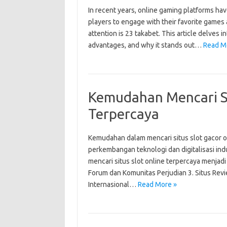
In recent years, online gaming platforms hav
players to engage with their favorite games
attention is 23 takabet. This article delves i
advantages, and why it stands out…
Read M
Kemudahan Mencari Si
Terpercaya
Kemudahan dalam mencari situs slot gacor o
perkembangan teknologi dan digitalisasi ind
mencari situs slot online terpercaya menjadi
Forum dan Komunitas Perjudian 3. Situs Rev
Internasional…
Read More »