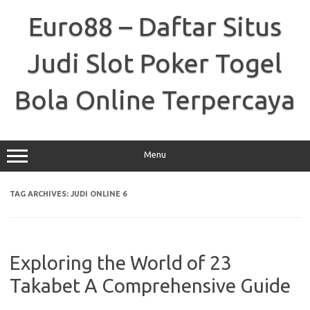
Skip
to
Euro88 – Daftar Situs
content
Judi Slot Poker Togel
Bola Online Terpercaya
Menu
TAG ARCHIVES:
JUDI ONLINE 6
Exploring the World of 23
Takabet A Comprehensive Guide