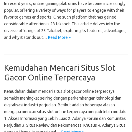
In recent years, online gaming platforms have become increasingly
popular, offering a variety of ways for players to engage with their
favorite games and sports. One such platform that has gained
considerable attention is 23 takabet. This article delves into the
diverse offerings of 23 Takabet, exploring its features, advantages,
and why it stands out…
Read More »
Kemudahan Mencari Situs Slot
Gacor Online Terpercaya
Kemudahan dalam mencari situs slot gacor online terpercaya
semakin meningkat seiring dengan perkembangan teknologi dan
digitalisasi industri perjudian. Berikut adalah beberapa alasan
mengapa mencari situs slot online terpercaya menjadi lebih mudah:
1. Akses Informasi yang Lebih Luas 2. Adanya Forum dan Komunitas
Perjudian 3. Situs Review dan Rekomendasi Khusus 4. Adanya Situs