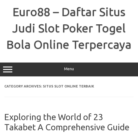
Skip
to
Euro88 – Daftar Situs
content
Judi Slot Poker Togel
Bola Online Terpercaya
Menu
CATEGORY ARCHIVES:
SITUS SLOT ONLINE TERBAIK
Exploring the World of 23
Takabet A Comprehensive Guide