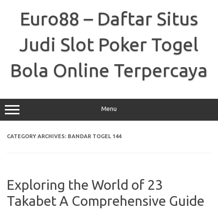
Skip
to
Euro88 – Daftar Situs
content
Judi Slot Poker Togel
Bola Online Terpercaya
Menu
CATEGORY ARCHIVES:
BANDAR TOGEL 144
Exploring the World of 23
Takabet A Comprehensive Guide