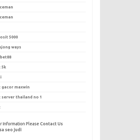
aceman
aceman
osit 5000
jong ways
bet88
t 5k
i
t gacor maxwin
t server thailand no 1
t
r Information Please
Contact Us
sa seo judi