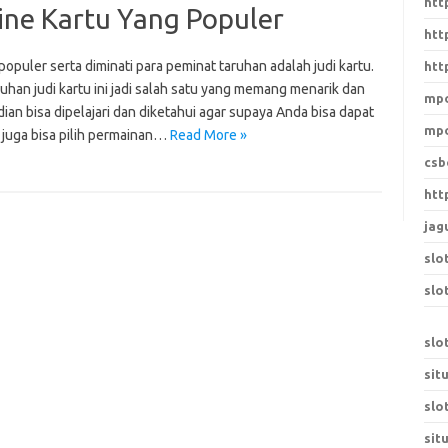
htt
ine Kartu Yang Populer
htt
populer serta diminati para peminat taruhan adalah judi kartu.
htt
han judi kartu ini jadi salah satu yang memang menarik dan
mp
n bisa dipelajari dan diketahui agar supaya Anda bisa dapat
mp
juga bisa pilih permainan…
Read More »
cs
htt
jag
slo
slo
slo
sit
slo
sit