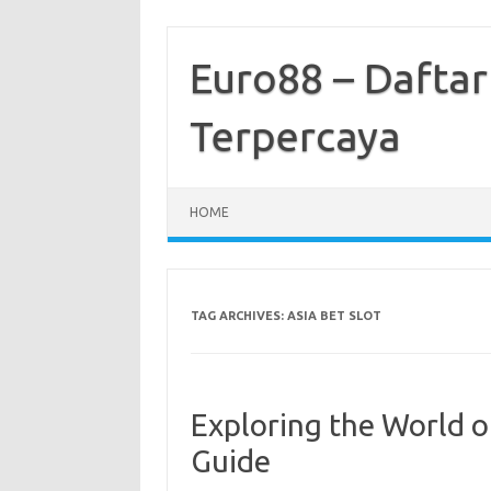
Skip
to
content
Euro88 – Daftar
Terpercaya
HOME
TAG ARCHIVES:
ASIA BET SLOT
Exploring the World 
Guide