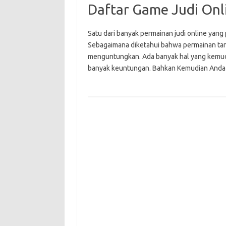
Daftar Game Judi Onl
Satu dari banyak permainan judi online yang 
Sebagaimana diketahui bahwa permainan taru
menguntungkan. Ada banyak hal yang kemudia
banyak keuntungan. Bahkan Kemudian Anda 