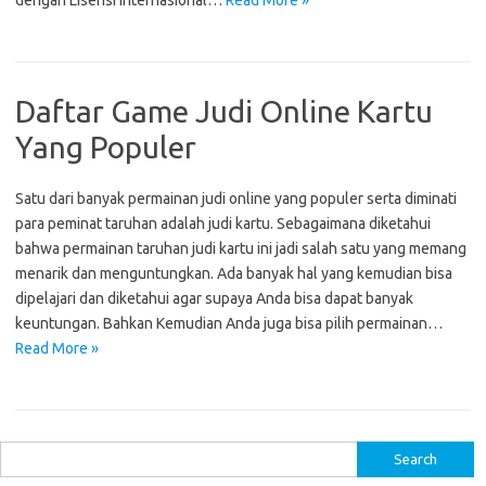
dengan Lisensi Internasional…
Read More »
Daftar Game Judi Online Kartu
Yang Populer
Satu dari banyak permainan judi online yang populer serta diminati
para peminat taruhan adalah judi kartu. Sebagaimana diketahui
bahwa permainan taruhan judi kartu ini jadi salah satu yang memang
menarik dan menguntungkan. Ada banyak hal yang kemudian bisa
dipelajari dan diketahui agar supaya Anda bisa dapat banyak
keuntungan. Bahkan Kemudian Anda juga bisa pilih permainan…
Read More »
S
e