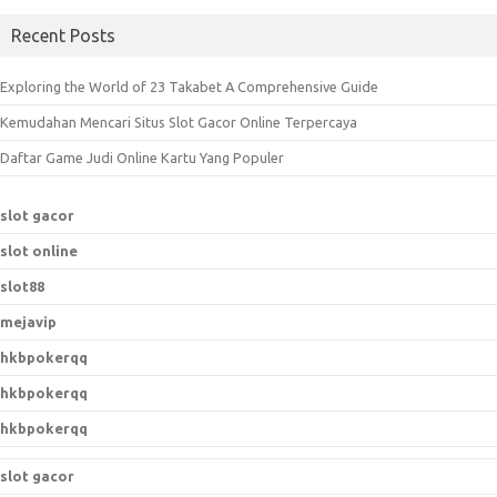
a
Recent Posts
r
c
Exploring the World of 23 Takabet A Comprehensive Guide
h
Kemudahan Mencari Situs Slot Gacor Online Terpercaya
f
o
Daftar Game Judi Online Kartu Yang Populer
r
:
slot gacor
slot online
slot88
mejavip
hkbpokerqq
hkbpokerqq
hkbpokerqq
slot gacor