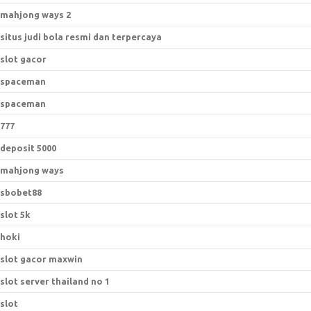
mahjong ways 2
situs judi bola resmi dan terpercaya
slot gacor
spaceman
spaceman
777
deposit 5000
mahjong ways
sbobet88
slot 5k
hoki
slot gacor maxwin
slot server thailand no 1
slot