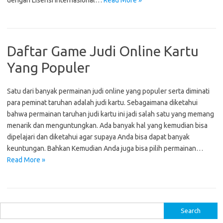
dengan Lisensi Internasional…
Read More »
Daftar Game Judi Online Kartu
Yang Populer
Satu dari banyak permainan judi online yang populer serta diminati
para peminat taruhan adalah judi kartu. Sebagaimana diketahui
bahwa permainan taruhan judi kartu ini jadi salah satu yang memang
menarik dan menguntungkan. Ada banyak hal yang kemudian bisa
dipelajari dan diketahui agar supaya Anda bisa dapat banyak
keuntungan. Bahkan Kemudian Anda juga bisa pilih permainan…
Read More »
S
e