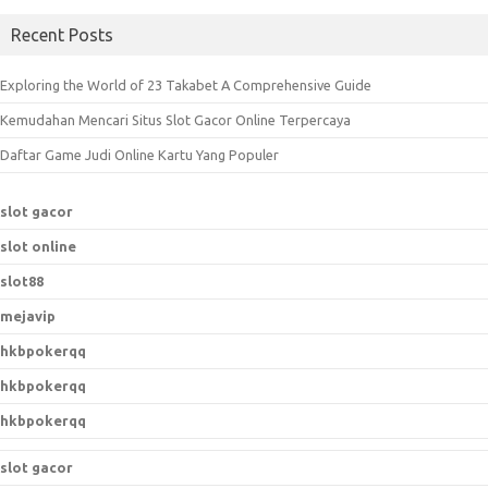
a
Recent Posts
r
c
Exploring the World of 23 Takabet A Comprehensive Guide
h
Kemudahan Mencari Situs Slot Gacor Online Terpercaya
f
o
Daftar Game Judi Online Kartu Yang Populer
r
:
slot gacor
slot online
slot88
mejavip
hkbpokerqq
hkbpokerqq
hkbpokerqq
slot gacor