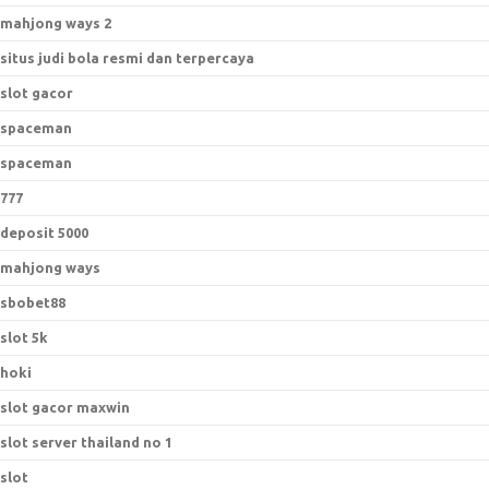
mahjong ways 2
situs judi bola resmi dan terpercaya
slot gacor
spaceman
spaceman
777
deposit 5000
mahjong ways
sbobet88
slot 5k
hoki
slot gacor maxwin
slot server thailand no 1
slot