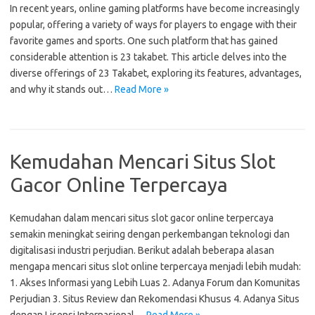
In recent years, online gaming platforms have become increasingly
popular, offering a variety of ways for players to engage with their
favorite games and sports. One such platform that has gained
considerable attention is 23 takabet. This article delves into the
diverse offerings of 23 Takabet, exploring its features, advantages,
and why it stands out…
Read More »
Kemudahan Mencari Situs Slot
Gacor Online Terpercaya
Kemudahan dalam mencari situs slot gacor online terpercaya
semakin meningkat seiring dengan perkembangan teknologi dan
digitalisasi industri perjudian. Berikut adalah beberapa alasan
mengapa mencari situs slot online terpercaya menjadi lebih mudah:
1. Akses Informasi yang Lebih Luas 2. Adanya Forum dan Komunitas
Perjudian 3. Situs Review dan Rekomendasi Khusus 4. Adanya Situs