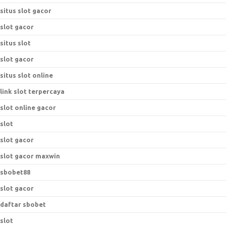
situs slot gacor
slot gacor
situs slot
slot gacor
situs slot online
link slot terpercaya
slot online gacor
slot
slot gacor
slot gacor maxwin
sbobet88
slot gacor
daftar sbobet
slot