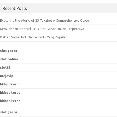
a
Recent Posts
r
c
Exploring the World of 23 Takabet A Comprehensive Guide
h
Kemudahan Mencari Situs Slot Gacor Online Terpercaya
f
o
Daftar Game Judi Online Kartu Yang Populer
r
:
slot gacor
slot online
slot88
mejavip
hkbpokerqq
hkbpokerqq
hkbpokerqq
slot gacor