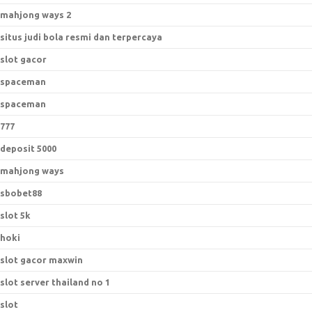
mahjong ways 2
situs judi bola resmi dan terpercaya
slot gacor
spaceman
spaceman
777
deposit 5000
mahjong ways
sbobet88
slot 5k
hoki
slot gacor maxwin
slot server thailand no 1
slot