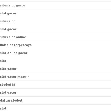
situs slot gacor
slot gacor
situs slot
slot gacor
situs slot online
link slot terpercaya
slot online gacor
slot
slot gacor
slot gacor maxwin
sbobet88
slot gacor
daftar sbobet
slot