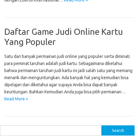
dengan Lisensi Internasional…
Read More »
Daftar Game Judi Online Kartu
Yang Populer
Satu dari banyak permainan judi online yang populer serta diminati
para peminat taruhan adalah judi kartu. Sebagaimana diketahui
bahwa permainan taruhan judi kartu ini jadi salah satu yang memang
menarik dan menguntungkan. Ada banyak hal yang kemudian bisa
dipelajari dan diketahui agar supaya Anda bisa dapat banyak
keuntungan. Bahkan Kemudian Anda juga bisa pilih permainan…
Read More »
S
e