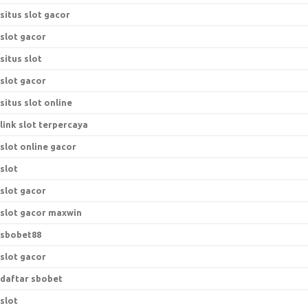
situs slot gacor
slot gacor
situs slot
slot gacor
situs slot online
link slot terpercaya
slot online gacor
slot
slot gacor
slot gacor maxwin
sbobet88
slot gacor
daftar sbobet
slot