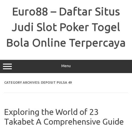
Skip
to
Euro88 – Daftar Situs
content
Judi Slot Poker Togel
Bola Online Terpercaya
Menu
CATEGORY ARCHIVES:
DEPOSIT PULSA 49
Exploring the World of 23
Takabet A Comprehensive Guide