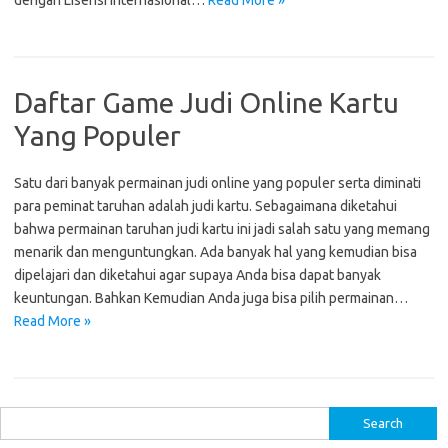
dengan Lisensi Internasional…
Read More »
Daftar Game Judi Online Kartu
Yang Populer
Satu dari banyak permainan judi online yang populer serta diminati
para peminat taruhan adalah judi kartu. Sebagaimana diketahui
bahwa permainan taruhan judi kartu ini jadi salah satu yang memang
menarik dan menguntungkan. Ada banyak hal yang kemudian bisa
dipelajari dan diketahui agar supaya Anda bisa dapat banyak
keuntungan. Bahkan Kemudian Anda juga bisa pilih permainan…
Read More »
S
e