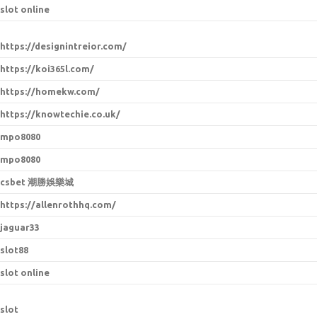
slot online
https://designintreior.com/
https://koi365l.com/
https://homekw.com/
https://knowtechie.co.uk/
mpo8080
mpo8080
csbet 潮勝娛樂城
https://allenrothhq.com/
jaguar33
slot88
slot online
slot