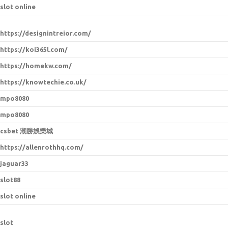
slot online
https://designintreior.com/
https://koi365l.com/
https://homekw.com/
https://knowtechie.co.uk/
mpo8080
mpo8080
csbet 潮勝娛樂城
https://allenrothhq.com/
jaguar33
slot88
slot online
slot