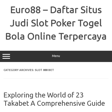
Skip
to
Euro88 – Daftar Situs
content
Judi Slot Poker Togel
Bola Online Terpercaya
Menu
CATEGORY ARCHIVES:
SLOT 888 BET
Exploring the World of 23
Takabet A Comprehensive Guide