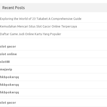
a
Recent Posts
r
c
Exploring the World of 23 Takabet A Comprehensive Guide
h
Kemudahan Mencari Situs Slot Gacor Online Terpercaya
f
o
Daftar Game Judi Online Kartu Yang Populer
r
:
slot gacor
slot online
slot88
mejavip
hkbpokerqq
hkbpokerqq
hkbpokerqq
slot gacor