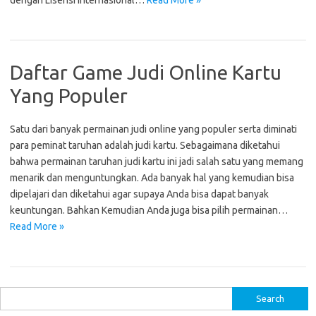
dengan Lisensi Internasional…
Read More »
Daftar Game Judi Online Kartu
Yang Populer
Satu dari banyak permainan judi online yang populer serta diminati
para peminat taruhan adalah judi kartu. Sebagaimana diketahui
bahwa permainan taruhan judi kartu ini jadi salah satu yang memang
menarik dan menguntungkan. Ada banyak hal yang kemudian bisa
dipelajari dan diketahui agar supaya Anda bisa dapat banyak
keuntungan. Bahkan Kemudian Anda juga bisa pilih permainan…
Read More »
S
e