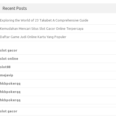
a
Recent Posts
r
c
Exploring the World of 23 Takabet A Comprehensive Guide
h
Kemudahan Mencari Situs Slot Gacor Online Terpercaya
f
o
Daftar Game Judi Online Kartu Yang Populer
r
:
slot gacor
slot online
slot88
mejavip
hkbpokerqq
hkbpokerqq
hkbpokerqq
slot gacor