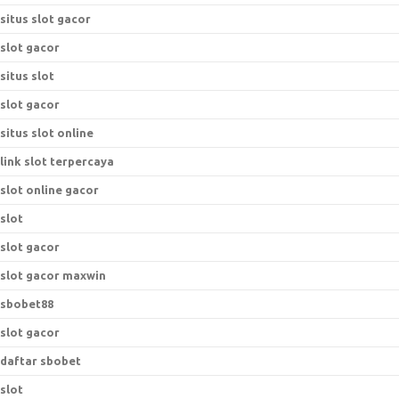
situs slot gacor
slot gacor
situs slot
slot gacor
situs slot online
link slot terpercaya
slot online gacor
slot
slot gacor
slot gacor maxwin
sbobet88
slot gacor
daftar sbobet
slot