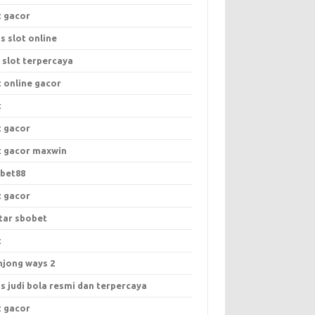
t gacor
us slot online
k slot terpercaya
t online gacor
t
t gacor
t gacor maxwin
bet88
t gacor
tar sbobet
t
jong ways 2
us judi bola resmi dan terpercaya
t gacor