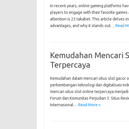
In recent years, online gaming platforms hav
players to engage with their favorite games
attention is 23 takabet. This article delves i
advantages, and why it stands out…
Read M
Kemudahan Mencari Si
Terpercaya
Kemudahan dalam mencari situs slot gacor o
perkembangan teknologi dan digitalisasi ind
mencari situs slot online terpercaya menjadi
Forum dan Komunitas Perjudian 3. Situs Rev
Internasional…
Read More »