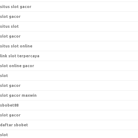
situs slot gacor
slot gacor
situs slot
slot gacor
situs slot online
link slot terpercaya
slot online gacor
slot
slot gacor
slot gacor maxwin
sbobet88
slot gacor
daftar sbobet
slot