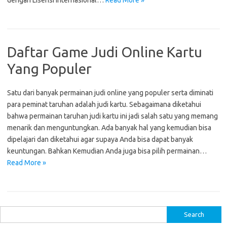
dengan Lisensi Internasional…
Read More »
Daftar Game Judi Online Kartu
Yang Populer
Satu dari banyak permainan judi online yang populer serta diminati
para peminat taruhan adalah judi kartu. Sebagaimana diketahui
bahwa permainan taruhan judi kartu ini jadi salah satu yang memang
menarik dan menguntungkan. Ada banyak hal yang kemudian bisa
dipelajari dan diketahui agar supaya Anda bisa dapat banyak
keuntungan. Bahkan Kemudian Anda juga bisa pilih permainan…
Read More »
S
e