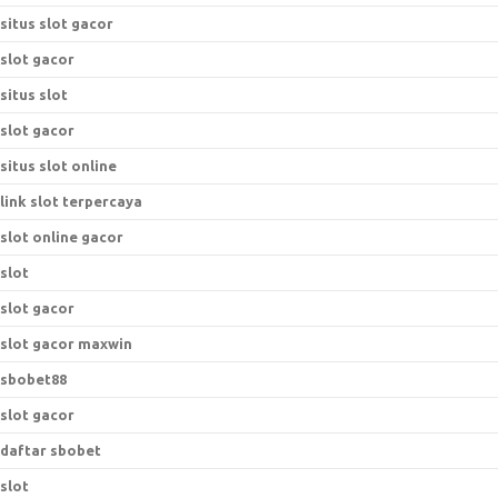
situs slot gacor
slot gacor
situs slot
slot gacor
situs slot online
link slot terpercaya
slot online gacor
slot
slot gacor
slot gacor maxwin
sbobet88
slot gacor
daftar sbobet
slot