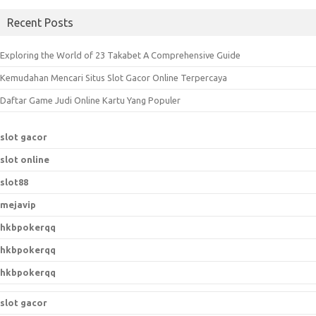
a
Recent Posts
r
c
Exploring the World of 23 Takabet A Comprehensive Guide
h
Kemudahan Mencari Situs Slot Gacor Online Terpercaya
f
o
Daftar Game Judi Online Kartu Yang Populer
r
:
slot gacor
slot online
slot88
mejavip
hkbpokerqq
hkbpokerqq
hkbpokerqq
slot gacor