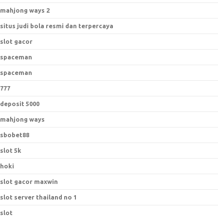
mahjong ways 2
situs judi bola resmi dan terpercaya
slot gacor
spaceman
spaceman
777
deposit 5000
mahjong ways
sbobet88
slot 5k
hoki
slot gacor maxwin
slot server thailand no 1
slot