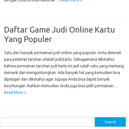
dengan Lisensi Internasional…
Read More »
Daftar Game Judi Online Kartu
Yang Populer
Satu dari banyak permainan judi online yang populer serta diminati
para peminat taruhan adalah judi kartu. Sebagaimana diketahui
bahwa permainan taruhan judi kartu ini jadi salah satu yang memang
menarik dan menguntungkan. Ada banyak hal yang kemudian bisa
dipelajari dan diketahui agar supaya Anda bisa dapat banyak
keuntungan. Bahkan Kemudian Anda juga bisa pilih permainan…
Read More »
S
e