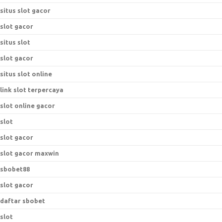
situs slot gacor
slot gacor
situs slot
slot gacor
situs slot online
link slot terpercaya
slot online gacor
slot
slot gacor
slot gacor maxwin
sbobet88
slot gacor
daftar sbobet
slot