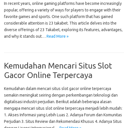
In recent years, online gaming platforms have become increasingly
popular, offering a variety of ways for players to engage with their
favorite games and sports. One such platform that has gained
considerable attention is 23 takabet. This article delves into the
diverse offerings of 23 Takabet, exploring its features, advantages,
and why it stands out…
Read More »
Kemudahan Mencari Situs Slot
Gacor Online Terpercaya
Kemudahan dalam mencari situs slot gacor online terpercaya
semakin meningkat seiring dengan perkembangan teknologi dan
digitalisasi industri perjudian. Berikut adalah beberapa alasan
mengapa mencari situs slot online terpercaya menjadi lebih mudah:
1. Akses Informasi yang Lebih Luas 2. Adanya Forum dan Komunitas
Perjudian 3. Situs Review dan Rekomendasi Khusus 4. Adanya Situs