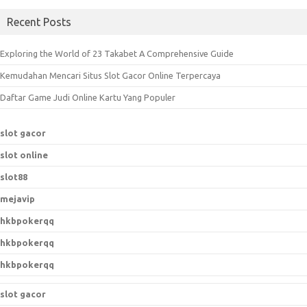
a
Recent Posts
r
c
Exploring the World of 23 Takabet A Comprehensive Guide
h
Kemudahan Mencari Situs Slot Gacor Online Terpercaya
f
o
Daftar Game Judi Online Kartu Yang Populer
r
:
slot gacor
slot online
slot88
mejavip
hkbpokerqq
hkbpokerqq
hkbpokerqq
slot gacor