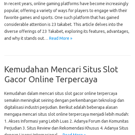
In recent years, online gaming platforms have become increasingly
popular, offering a variety of ways for players to engage with their
favorite games and sports. One such platform that has gained
considerable attention is 23 takabet. This article delves into the
diverse offerings of 23 Takabet, exploring its features, advantages,
and why it stands out…
Read More »
Kemudahan Mencari Situs Slot
Gacor Online Terpercaya
Kemudahan dalam mencari situs slot gacor online terpercaya
semakin meningkat seiring dengan perkembangan teknologi dan
digitalisasi industri perjudian. Berikut adalah beberapa alasan
mengapa mencari situs slot online terpercaya menjadi lebih mudah:
1. Akses Informasi yang Lebih Luas 2. Adanya Forum dan Komunitas
Perjudian 3. Situs Review dan Rekomendasi Khusus 4. Adanya Situs