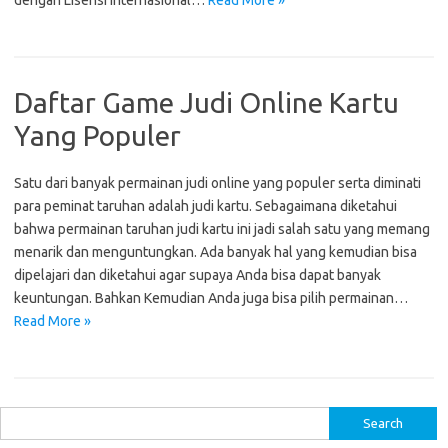
dengan Lisensi Internasional…
Read More »
Daftar Game Judi Online Kartu
Yang Populer
Satu dari banyak permainan judi online yang populer serta diminati
para peminat taruhan adalah judi kartu. Sebagaimana diketahui
bahwa permainan taruhan judi kartu ini jadi salah satu yang memang
menarik dan menguntungkan. Ada banyak hal yang kemudian bisa
dipelajari dan diketahui agar supaya Anda bisa dapat banyak
keuntungan. Bahkan Kemudian Anda juga bisa pilih permainan…
Read More »
S
e