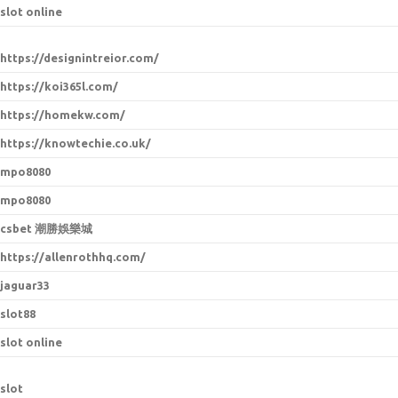
slot online
https://designintreior.com/
https://koi365l.com/
https://homekw.com/
https://knowtechie.co.uk/
mpo8080
mpo8080
csbet 潮勝娛樂城
https://allenrothhq.com/
jaguar33
slot88
slot online
slot