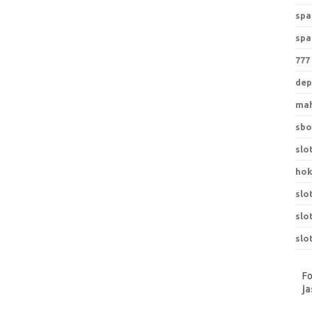
sp
sp
777
dep
mah
sbo
slo
hok
slo
slo
slo
Fo
ja