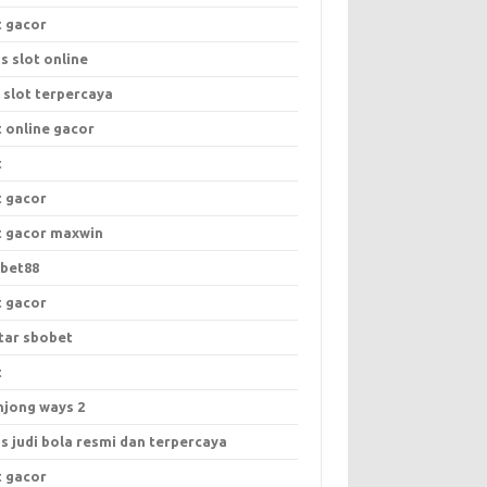
t gacor
us slot online
k slot terpercaya
t online gacor
t
t gacor
t gacor maxwin
bet88
t gacor
tar sbobet
t
jong ways 2
us judi bola resmi dan terpercaya
t gacor