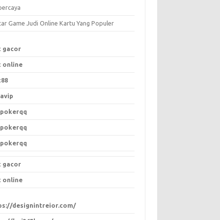
percaya
tar Game Judi Online Kartu Yang Populer
t gacor
t online
t88
avip
bpokerqq
bpokerqq
bpokerqq
t gacor
t online
ps://designintreior.com/