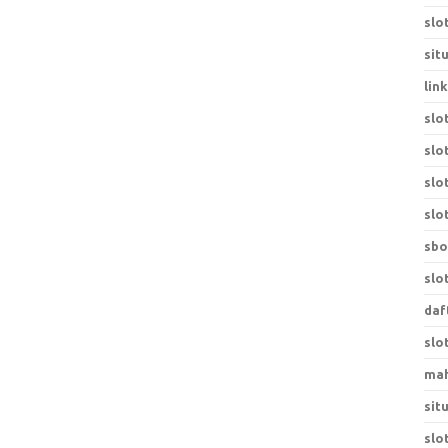
slo
sit
lin
slo
slo
slo
slo
sbo
slo
daf
slo
mah
sit
slo