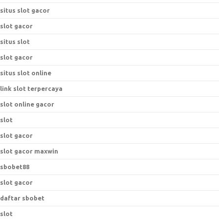
situs slot gacor
slot gacor
situs slot
slot gacor
situs slot online
link slot terpercaya
slot online gacor
slot
slot gacor
slot gacor maxwin
sbobet88
slot gacor
daftar sbobet
slot