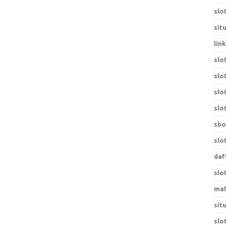
slo
sit
lin
slo
slo
slo
slo
sbo
slo
daf
slo
mah
sit
slo