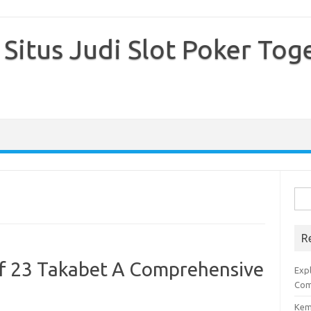
 Situs Judi Slot Poker Tog
Sea
for:
R
of 23 Takabet A Comprehensive
Exp
Com
Kem