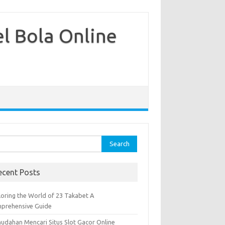
el Bola Online
rch
ecent Posts
loring the World of 23 Takabet A
prehensive Guide
udahan Mencari Situs Slot Gacor Online