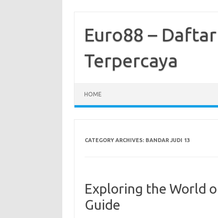
Skip
to
content
Euro88 – Daftar
Terpercaya
HOME
CATEGORY ARCHIVES:
BANDAR JUDI 13
Exploring the World 
Guide