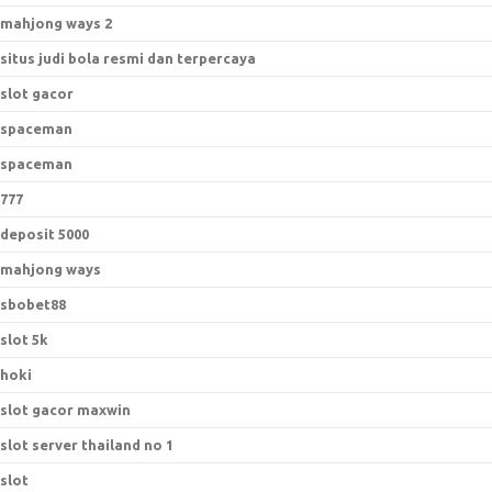
mahjong ways 2
situs judi bola resmi dan terpercaya
slot gacor
spaceman
spaceman
777
deposit 5000
mahjong ways
sbobet88
slot 5k
hoki
slot gacor maxwin
slot server thailand no 1
slot