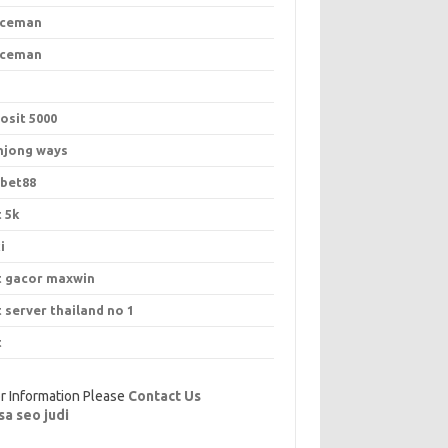
aceman
aceman
osit 5000
jong ways
bet88
t 5k
i
t gacor maxwin
t server thailand no 1
t
r Information Please
Contact Us
sa seo judi