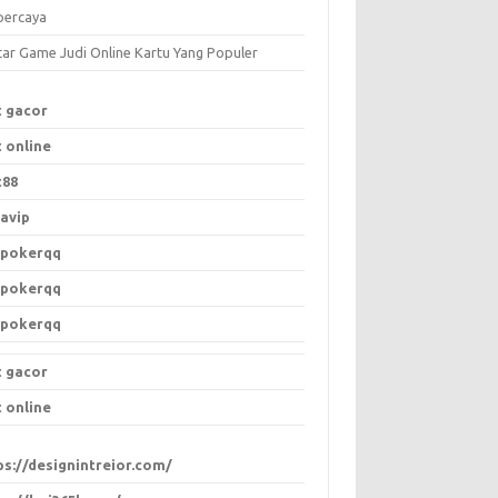
percaya
tar Game Judi Online Kartu Yang Populer
t gacor
t online
t88
avip
bpokerqq
bpokerqq
bpokerqq
t gacor
t online
ps://designintreior.com/