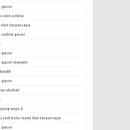
t gacor
us slot online
k slot terpercaya
t online gacor
t
t gacor
t gacor maxwin
bet88
t gacor
tar sbobet
t
jong ways 2
us judi bola resmi dan terpercaya
t gacor