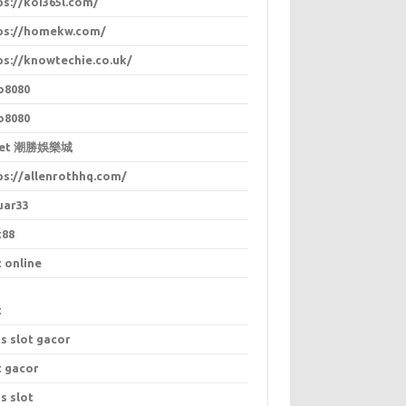
ps://koi365l.com/
ps://homekw.com/
ps://knowtechie.co.uk/
o8080
o8080
bet 潮勝娛樂城
ps://allenrothhq.com/
uar33
t88
t online
t
us slot gacor
t gacor
us slot