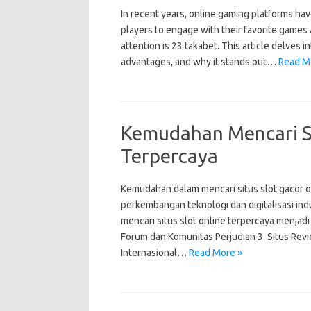
In recent years, online gaming platforms hav
players to engage with their favorite games
attention is 23 takabet. This article delves i
advantages, and why it stands out…
Read M
Kemudahan Mencari Si
Terpercaya
Kemudahan dalam mencari situs slot gacor o
perkembangan teknologi dan digitalisasi ind
mencari situs slot online terpercaya menjadi
Forum dan Komunitas Perjudian 3. Situs Rev
Internasional…
Read More »