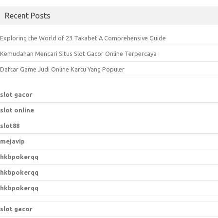
a
Recent Posts
r
c
Exploring the World of 23 Takabet A Comprehensive Guide
h
Kemudahan Mencari Situs Slot Gacor Online Terpercaya
f
o
Daftar Game Judi Online Kartu Yang Populer
r
:
slot gacor
slot online
slot88
mejavip
hkbpokerqq
hkbpokerqq
hkbpokerqq
slot gacor