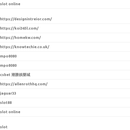
slot online
https://designintreior.com/
https://koi365l.com/
https://homekw.com/
https://knowtechie.co.uk/
mpo8080
mpo8080
csbet 潮勝娛樂城
https://allenrothhq.com/
jaguar33
slot88
slot online
slot