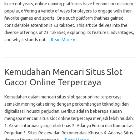
In recent years, online gaming platforms have become increasingly
popular, offering a variety of ways for players to engage with their
favorite games and sports. One such platform that has gained
considerable attention is 23 takabet. This article delves into the
diverse offerings of 23 Takabet, exploring its features, advantages,
and why it stands out…
Read More »
Kemudahan Mencari Situs Slot
Gacor Online Terpercaya
Kemudahan dalam mencari situs slot gacor online terpercaya
semakin meningkat seiring dengan perkembangan teknologi dan
digitalisasi industri perjudian. Berikut adalah beberapa alasan
mengapa mencari situs slot online terpercaya menjadi lebih mudah:
1. Akses Informasi yang Lebih Luas 2. Adanya Forum dan Komunitas
Perjudian 3. Situs Review dan Rekomendasi Khusus 4. Adanya Situs