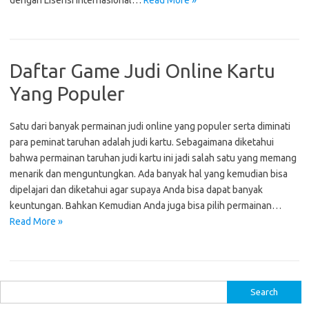
dengan Lisensi Internasional…
Read More »
Daftar Game Judi Online Kartu
Yang Populer
Satu dari banyak permainan judi online yang populer serta diminati
para peminat taruhan adalah judi kartu. Sebagaimana diketahui
bahwa permainan taruhan judi kartu ini jadi salah satu yang memang
menarik dan menguntungkan. Ada banyak hal yang kemudian bisa
dipelajari dan diketahui agar supaya Anda bisa dapat banyak
keuntungan. Bahkan Kemudian Anda juga bisa pilih permainan…
Read More »
S
e