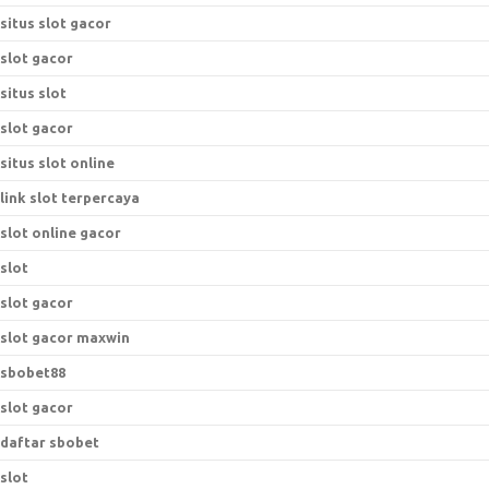
situs slot gacor
slot gacor
situs slot
slot gacor
situs slot online
link slot terpercaya
slot online gacor
slot
slot gacor
slot gacor maxwin
sbobet88
slot gacor
daftar sbobet
slot