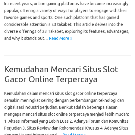
In recent years, online gaming platforms have become increasingly
popular, offering a variety of ways for players to engage with their
favorite games and sports. One such platform that has gained
considerable attention is 23 takabet. This article delves into the
diverse offerings of 23 Takabet, exploring its features, advantages,
and why it stands out…
Read More »
Kemudahan Mencari Situs Slot
Gacor Online Terpercaya
Kemudahan dalam mencari situs slot gacor online terpercaya
semakin meningkat seiring dengan perkembangan teknologi dan
digitalisasi industri perjudian. Berikut adalah beberapa alasan
mengapa mencari situs slot online terpercaya menjadi lebih mudah:
1. Akses Informasi yang Lebih Luas 2. Adanya Forum dan Komunitas
Perjudian 3. Situs Review dan Rekomendasi Khusus 4. Adanya Situs