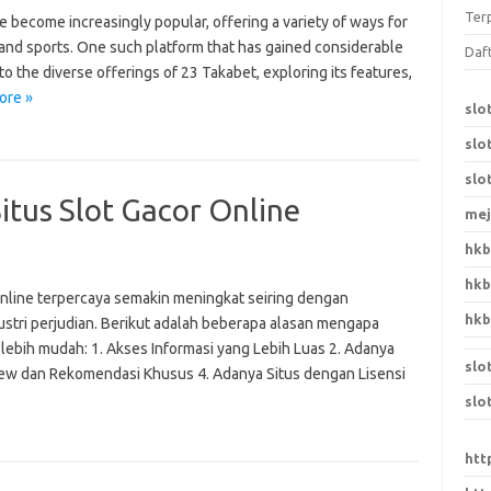
Ter
e become increasingly popular, offering a variety of ways for
 and sports. One such platform that has gained considerable
Daf
nto the diverse offerings of 23 Takabet, exploring its features,
ore »
slo
slo
slo
tus Slot Gacor Online
mej
hk
hk
nline terpercaya semakin meningkat seiring dengan
hk
ustri perjudian. Berikut adalah beberapa alasan mengapa
 lebih mudah: 1. Akses Informasi yang Lebih Luas 2. Adanya
slo
iew dan Rekomendasi Khusus 4. Adanya Situs dengan Lisensi
slo
htt