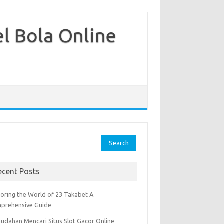
el Bola Online
rch
ecent Posts
loring the World of 23 Takabet A
prehensive Guide
udahan Mencari Situs Slot Gacor Online