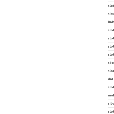
slo
sit
lin
slo
slo
slo
slo
sbo
slo
daf
slo
mah
sit
slo