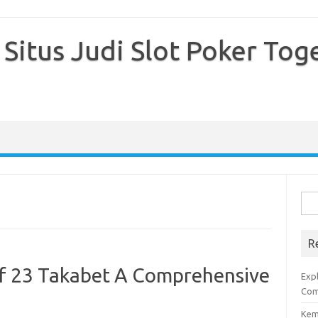
 Situs Judi Slot Poker Tog
Sea
for:
R
of 23 Takabet A Comprehensive
Exp
Com
Kem