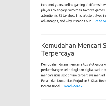
In recent years, online gaming platforms hav
players to engage with their favorite games
attention is 23 takabet. This article delves i
advantages, and why it stands out…
Read M
Kemudahan Mencari Si
Terpercaya
Kemudahan dalam mencari situs slot gacor o
perkembangan teknologi dan digitalisasi ind
mencari situs slot online terpercaya menjadi
Forum dan Komunitas Perjudian 3. Situs Rev
Internasional…
Read More »