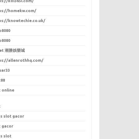
ps://koi365l.com/
ps://homekw.com/
ps://knowtechie.co.uk/
o8080
o8080
bet 潮勝娛樂城
ps://allenrothhq.com/
uar33
t88
t online
t
us slot gacor
t gacor
us slot