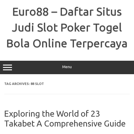
Skip
to
Euro88 – Daftar Situs
content
Judi Slot Poker Togel
Bola Online Terpercaya
Menu
TAG ARCHIVES:
88 SLOT
Exploring the World of 23
Takabet A Comprehensive Guide