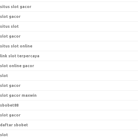
situs slot gacor
slot gacor
situs slot
slot gacor
situs slot online
link slot terpercaya
slot online gacor
slot
slot gacor
slot gacor maxwin
sbobet88
slot gacor
daftar sbobet
slot