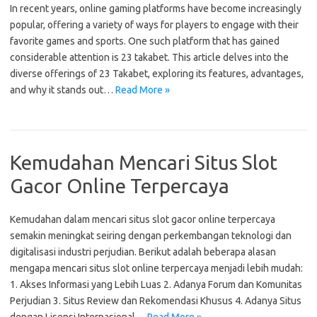
In recent years, online gaming platforms have become increasingly
popular, offering a variety of ways for players to engage with their
favorite games and sports. One such platform that has gained
considerable attention is 23 takabet. This article delves into the
diverse offerings of 23 Takabet, exploring its features, advantages,
and why it stands out…
Read More »
Kemudahan Mencari Situs Slot
Gacor Online Terpercaya
Kemudahan dalam mencari situs slot gacor online terpercaya
semakin meningkat seiring dengan perkembangan teknologi dan
digitalisasi industri perjudian. Berikut adalah beberapa alasan
mengapa mencari situs slot online terpercaya menjadi lebih mudah:
1. Akses Informasi yang Lebih Luas 2. Adanya Forum dan Komunitas
Perjudian 3. Situs Review dan Rekomendasi Khusus 4. Adanya Situs